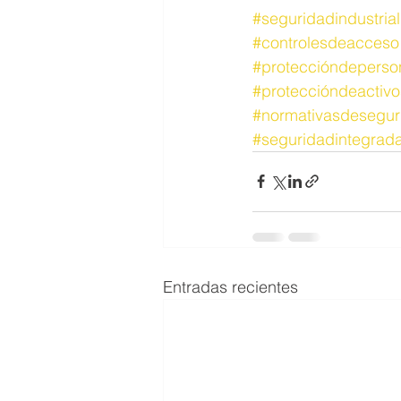
#seguridadindustrial
#controlesdeacceso
#proteccióndeperso
#proteccióndeactivo
#normativasdesegur
#seguridadintegrad
Entradas recientes