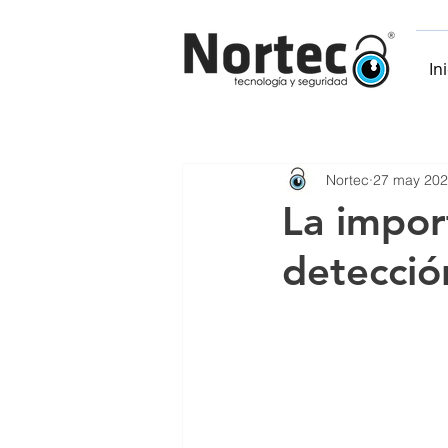
In
Nortec
27 may 20
La impor
detección