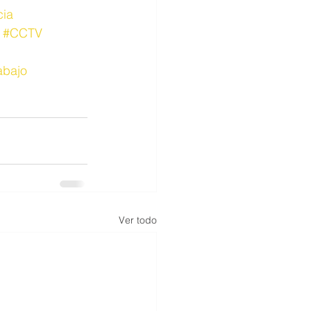
cia
#CCTV
abajo
Ver todo