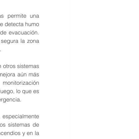
s permite una 
se detecta humo 
 de evacuación. 
segura la zona 
.
otros sistemas 
mejora aún más 
onitorización 
fuego, lo que es 
ergencia.
 especialmente 
os sistemas de 
endios y en la 