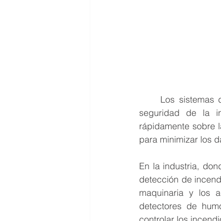
	Los sistemas de detección de incendios desempeñan un papel fundamental en la 
seguridad de la in
rápidamente sobre l
para minimizar los d
En la industria, do
detección de incendi
maquinaria y los a
detectores de humo,
controlar los incendi