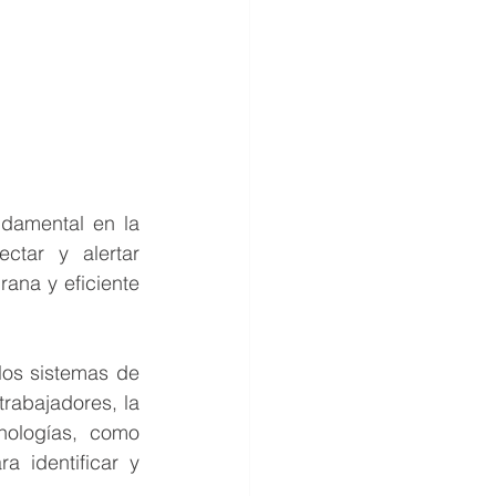
tar y alertar 
na y eficiente 
los sistemas de 
rabajadores, la 
nologías, como 
 identificar y 