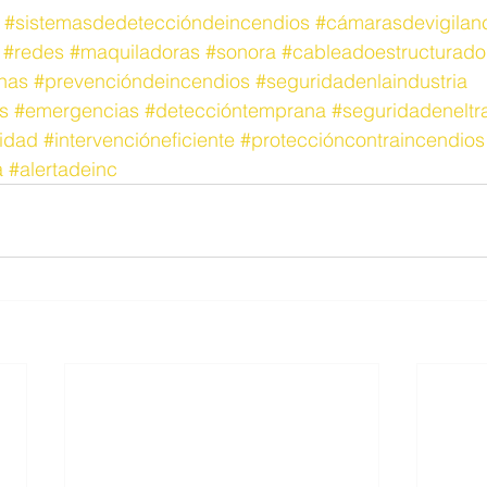
#sistemasdedeteccióndeincendios
#cámarasdevigilan
#redes
#maquiladoras
#sonora
#cableadoestructurado
nas
#prevencióndeincendios
#seguridadenlaindustria
s
#emergencias
#deteccióntemprana
#seguridadeneltr
idad
#intervencióneficiente
#proteccióncontraincendios
a
#alertadeinc