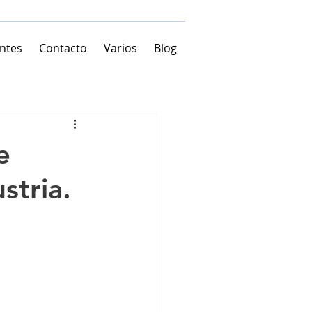
entes
Contacto
Varios
Blog
e
stria.