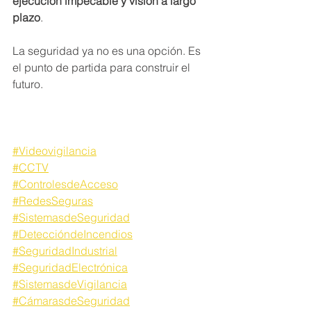
ejecución impecable y visión a largo 
plazo
.
La seguridad ya no es una opción. Es 
el punto de partida para construir el 
futuro.
#Videovigilancia
#CCTV
#ControlesdeAcceso
#RedesSeguras
#SistemasdeSeguridad
#DeteccióndeIncendios
#SeguridadIndustrial
#SeguridadElectrónica
#SistemasdeVigilancia
#CámarasdeSeguridad