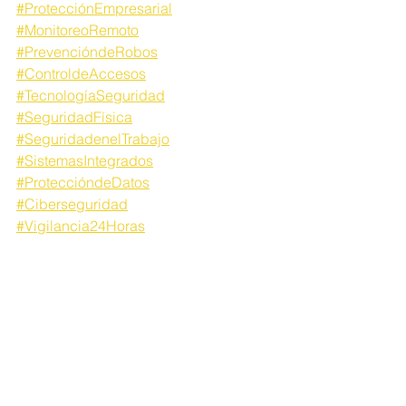
#ProtecciónEmpresarial
#MonitoreoRemoto
#PrevencióndeRobos
#ControldeAccesos
#TecnologíaSeguridad
#SeguridadFísica
#SeguridadenelTrabajo
#SistemasIntegrados
#ProteccióndeDatos
#Ciberseguridad
#Vigilancia24Horas
#PrevencióndeIntrusiones
#SeguridadResidencial
#Videoanálisis
#SeguridadPerimetral
#Alarmas
#ControldeFlujodePersonas
#SeguridadenlaIndustria
#TecnologíaIndustrial